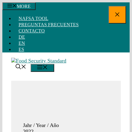
Saltar
MORE
al
Cerra
contenido
NAFSA TOOL
PREGUNTAS FRECUENTES
CONTACTO
DE
EN
ES
MENÚ
Jahr / Year / Año
2022