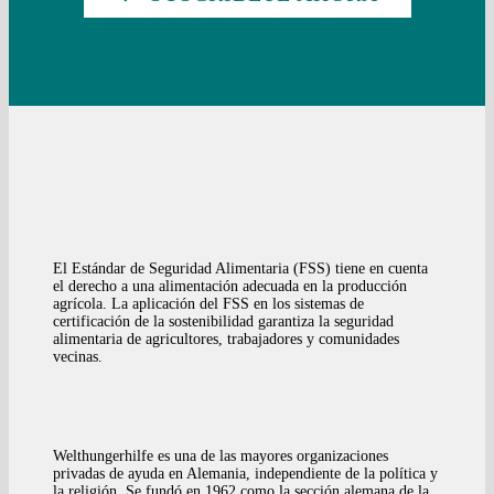
El Estándar de Seguridad Alimentaria (FSS) tiene en cuenta
el derecho a una alimentación adecuada en la producción
agrícola. La aplicación del FSS en los sistemas de
certificación de la sostenibilidad garantiza la seguridad
alimentaria de agricultores, trabajadores y comunidades
vecinas.
Welthungerhilfe es una de las mayores organizaciones
privadas de ayuda en Alemania, independiente de la política y
la religión. Se fundó en 1962 como la sección alemana de la