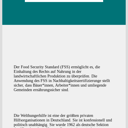
Der Food Security Standard (FSS) er­möglicht es, die
Einhaltung des Rechts auf Nahrung in der
landwirtschaftlichen Produktion zu überprüfen. Die
Anwendung des FSS in Nachhaltigkeitszertifizierunge stellt
sicher, dass Bäuer*innen, Arbeiter*innen und umliegende
Gemeinden ernährungssicher sind.
Die Welthungerhilfe ist eine der größten privaten
Hilfsorganisationen in Deutschland. Sie ist konfessionell und
politisch unabhängig. Sie wurde 1962 als deutsche Sektion